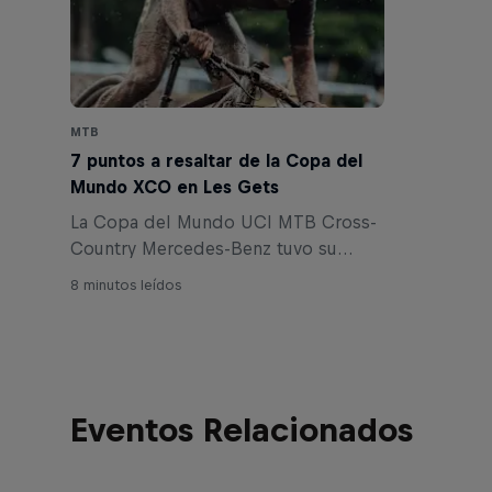
MTB
7 puntos a resaltar de la Copa del
Mundo XCO en Les Gets
La Copa del Mundo UCI MTB Cross-
Country Mercedes-Benz tuvo su
cuarta ronda en Francia. Revive toda
8 minutos leídos
la acción y repasa los mejores
momentos a lo largo del fin de
semana.
Eventos Relacionados