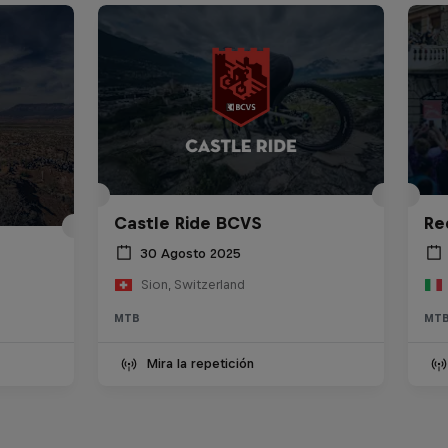
Castle Ride BCVS
Re
30 Agosto 2025
Sion, Switzerland
MTB
MT
Mira la repetición