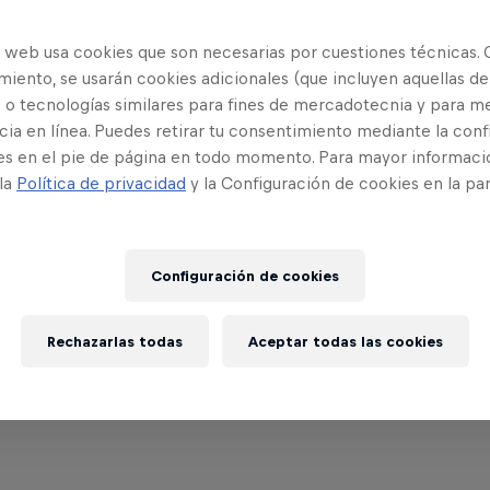
o web usa cookies que son necesarias por cuestiones técnicas. 
iento, se usarán cookies adicionales (que incluyen aquellas de
 o tecnologías similares para fines de mercadotecnia y para me
ia en línea. Puedes retirar tu consentimiento mediante la conf
es en el pie de página en todo momento. Para mayor informaci
 la
Política de privacidad
y la Configuración de cookies en la pa
MTB
Repaso de carrera XC short track – Les
Configuración de cookies
Gets
Mira toda la acción de las carreras de cross-
Rechazarlas todas
Aceptar todas las cookies
country short track masculina y femenina en Les
Gets, Francia.
6:15 minutos