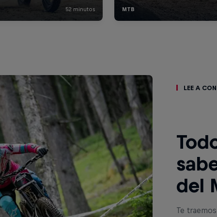
Lee a co
Todo
sabe
del 
Te traemos