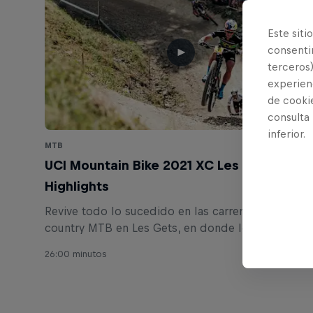
Este siti
consentim
terceros)
experienc
de cooki
consulta
inferior.
MTB
UCI Mountain Bike 2021 XC Les Gets
Highlights
Revive todo lo sucedido en las carreras de cross-
country MTB en Les Gets, en donde los riders se
enfrentaron a un nuevo circuito bajo la lluvia.
26:00 minutos