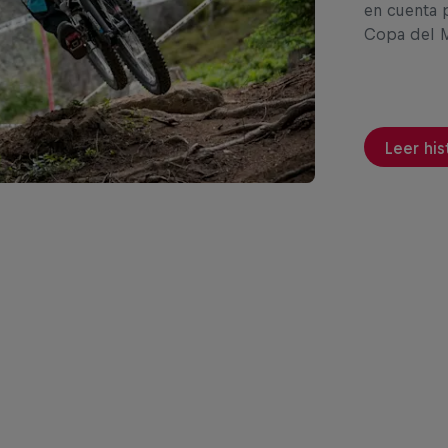
en cuenta 
Copa del M
Leer his