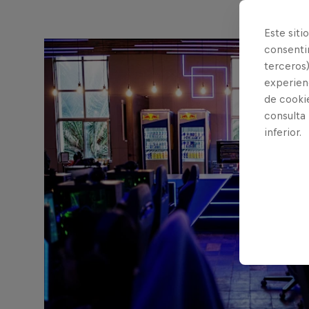
Este siti
consentim
terceros)
experienc
de cooki
consulta
inferior.