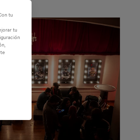
Con tu
jorar tu
iguración
ón,
rte