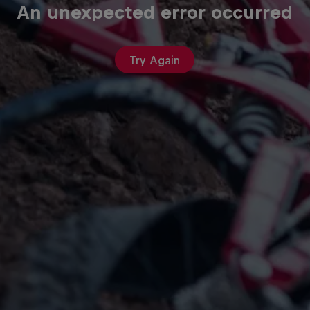
An unexpected error occurred
Try Again