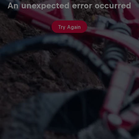
An unexpected error occurred
Try Again