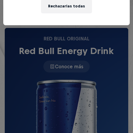
consonante, mientras que
Rechazarlas todas
«marip
o
s
a
»-«c
o
p
a
»-«marm
o
t
a
» riman en asonante.
RED BULL ORIGINAL
Red Bull Energy Drink
Conoce más