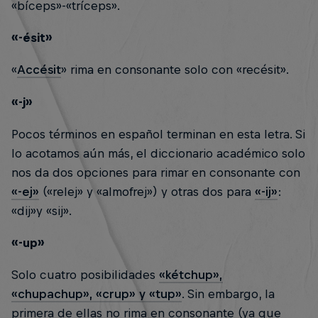
«bíceps»-«tríceps».
«-ésit»
«
Accésit
» rima en consonante solo con «recésit».
«-j»
Pocos términos en español terminan en esta letra. Si
lo acotamos aún más, el diccionario académico solo
nos da dos opciones para rimar en consonante con
«-ej»
(«relej» y «almofrej») y otras dos para
«-ij»
:
«dij»y «sij».
«-up»
Solo cuatro posibilidades
«kétchup»,
«chupachup», «crup» y «tup»
. Sin embargo, la
primera de ellas no rima en consonante (ya que