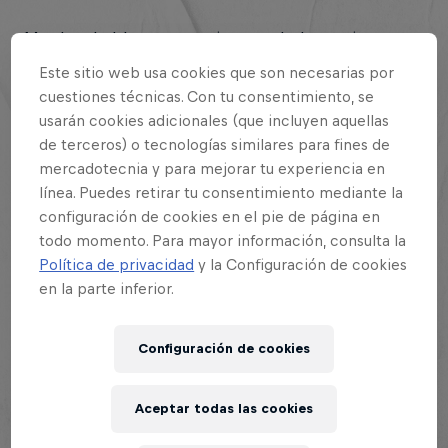
«Muchos hablan, pocos riman, solo los mejores
improvisan». Ya lo dice el lema de Red Bull Batalla:
Este sitio web usa cookies que son necesarias por
crear una rima es todo un arte, pero más aún es
cuestiones técnicas. Con tu consentimiento, se
conseguirlo en apenas unos segundos. Los mejores
usarán cookies adicionales (que incluyen aquellas
de terceros) o tecnologías similares para fines de
«freestylers» del mundo tienen un amplio arsenal
mercadotecnia y para mejorar tu experiencia en
de palabras al que recurrir para improvisar unas
línea. Puedes retirar tu consentimiento mediante la
rimas potentes y sonoras, pero nunca se sabe por
configuración de cookies en el pie de página en
dónde va a ir una batalla y con qué palabras habrá
todo momento. Para mayor información, consulta la
que combatir.
Política de privacidad
y la Configuración de cookies
en la parte inferior.
Para que dos palabras rimen, debe darse uno de
estos dos requisitos: o bien coinciden todas las
Configuración de cookies
letras desde la vocal tónica hasta el final (rima
consonante), o bien coinciden solo las vocales a
partir de la tónica (rima asonante):
Aceptar todas las cookies
«marip
osa
»-«esp
osa
»-«copi
osa
» forma una rima