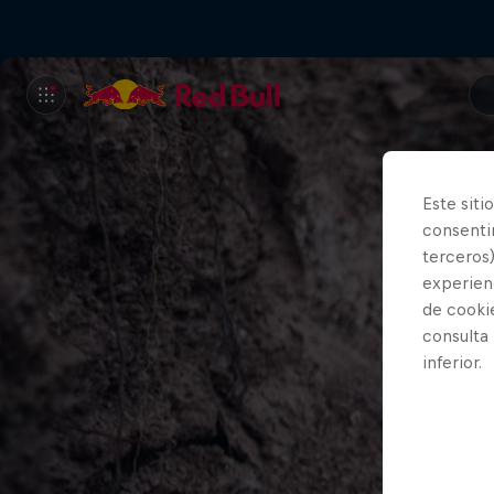
Este siti
consentim
terceros)
experienc
de cooki
consulta
inferior.