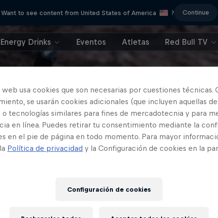
Continue
Want to see content from United States of America
?
Energy Drinks
Eventos
Atletas
Red Bull TV
o web usa cookies que son necesarias por cuestiones técnicas. 
iento, se usarán cookies adicionales (que incluyen aquellas de
 o tecnologías similares para fines de mercadotecnia y para me
ia en línea. Puedes retirar tu consentimiento mediante la conf
es en el pie de página en todo momento. Para mayor informaci
 la
Política de privacidad
y la Configuración de cookies en la pa
Configuración de cookies