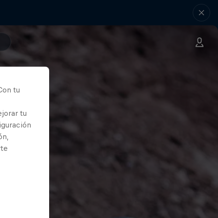
Con tu
jorar tu
iguración
ón,
rte