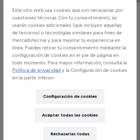
Red Bull Batalla 2021
5 minutos le
Este sitio web usa cookies que son necesarias por
cuestiones técnicas. Con tu consentimiento, se
usarán cookies adicionales (que incluyen aquellas
¿Quiénes están clasificados para Red Bull
de terceros) o tecnologías similares para fines de
Internacional 2022?
mercadotecnia y para mejorar tu experiencia en
línea. Puedes retirar tu consentimiento mediante la
Esto recién está comenzando y aún queda
configuración de cookies en el pie de página en
muchísimo camino por recorrer antes de que se
todo momento. Para mayor información, consulta la
dispute el título mundial de rap freestyle.
Política de privacidad
y la Configuración de cookies
en la parte inferior.
Configuración de cookies
RED BULL ORIGINAL
Red Bull Energy Drink
Aceptar todas las cookies
Conoce más
Rechazarlas todas