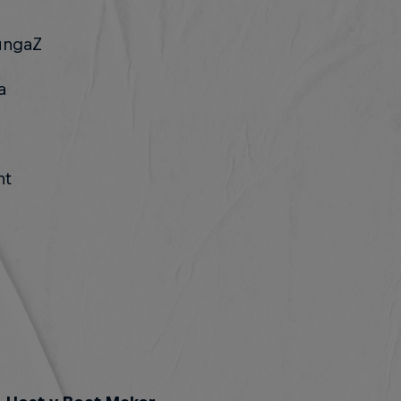
ungaZ
a
ht