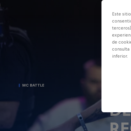
Este siti
consentim
terceros)
experienc
de cooki
consulta
inferior.
TO
MC BATTLE
DE
RE