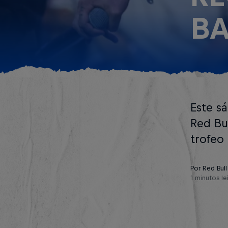
BA
Este s
Red Bul
trofeo
Por Red Bull
1 minutos le