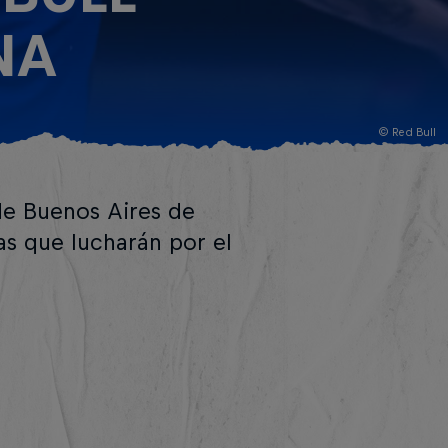
NA
© Red Bull
de Buenos Aires de
tas que lucharán por el