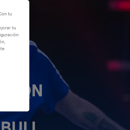
Con tu
jorar tu
iguración
ón,
rte
ACIÓN
 BULL