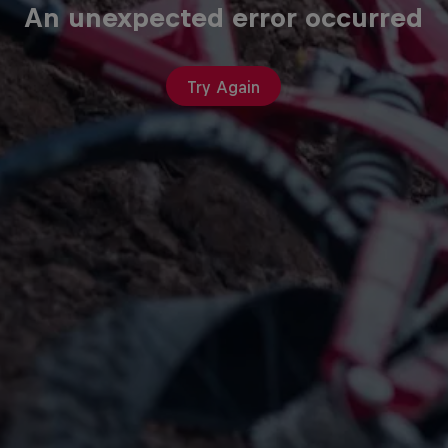
An unexpected error occurred
Try Again