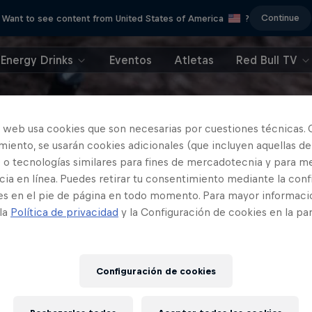
Continue
Want to see content from United States of America
?
Energy Drinks
Eventos
Atletas
Red Bull TV
o web usa cookies que son necesarias por cuestiones técnicas. 
iento, se usarán cookies adicionales (que incluyen aquellas de
 o tecnologías similares para fines de mercadotecnia y para me
ia en línea. Puedes retirar tu consentimiento mediante la conf
es en el pie de página en todo momento. Para mayor informaci
 la
Política de privacidad
y la Configuración de cookies en la pa
Configuración de cookies