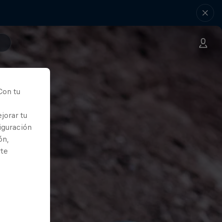
Con tu
jorar tu
iguración
ón,
rte