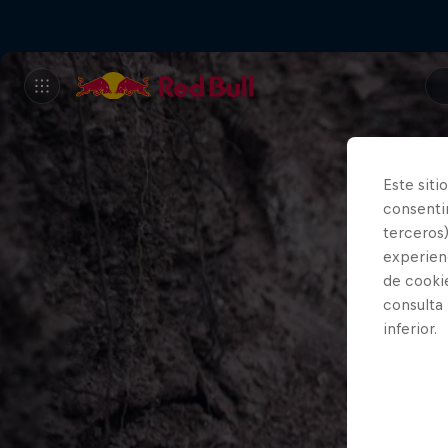
Este siti
consentim
terceros)
experienc
de cooki
consulta
inferior.