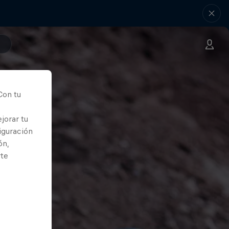
Con tu
jorar tu
iguración
ón,
rte