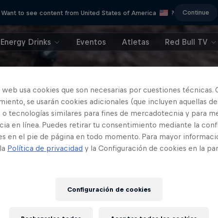
Continue
Want to see content from United States of America
?
Energy Drinks
Eventos
Atletas
Red Bull TV
o web usa cookies que son necesarias por cuestiones técnicas. 
iento, se usarán cookies adicionales (que incluyen aquellas de
 o tecnologías similares para fines de mercadotecnia y para me
ia en línea. Puedes retirar tu consentimiento mediante la conf
es en el pie de página en todo momento. Para mayor informaci
 la
Política de privacidad
y la Configuración de cookies en la pa
Configuración de cookies