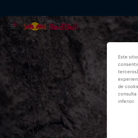
Este siti
consentim
terceros)
experienc
de cooki
consulta
inferior.