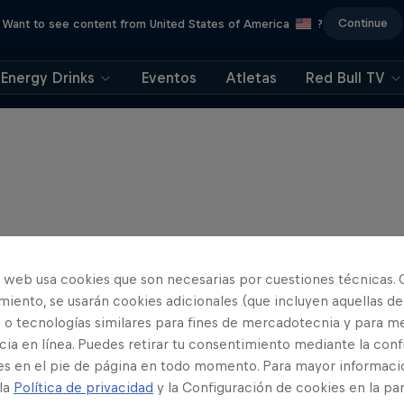
Continue
Want to see content from United States of America
?
Energy Drinks
Eventos
Atletas
Red Bull TV
o web usa cookies que son necesarias por cuestiones técnicas. 
iento, se usarán cookies adicionales (que incluyen aquellas de
 o tecnologías similares para fines de mercadotecnia y para me
ia en línea. Puedes retirar tu consentimiento mediante la conf
es en el pie de página en todo momento. Para mayor informaci
 la
Política de privacidad
y la Configuración de cookies en la pa