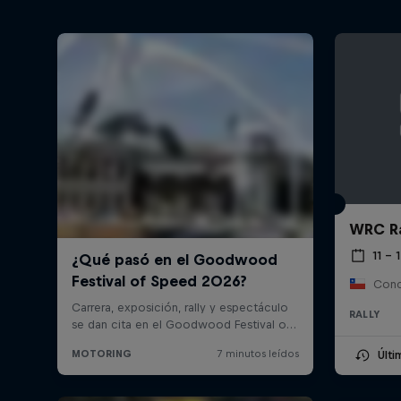
WRC Ra
11 –
Conc
RALLY
Últ