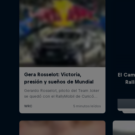
El Ca
Ral