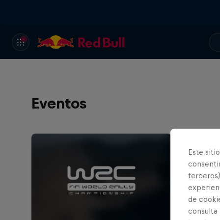
Eventos
Este siti
consentim
terceros)
experienc
de cooki
consulta