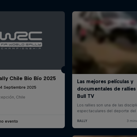
lly Chile Bio Bío 2025
 14 Septiembre 2025
epción, Chile
imo evento