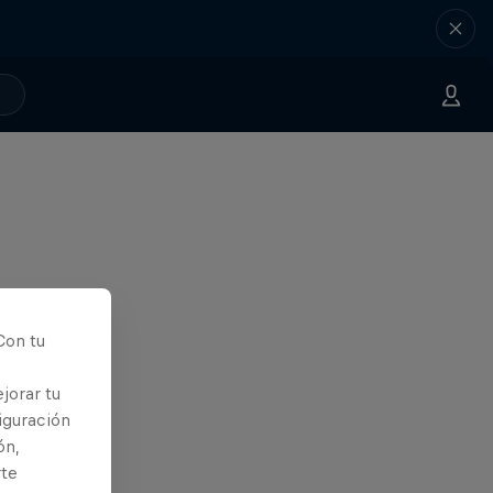
Con tu
jorar tu
iguración
ón,
rte