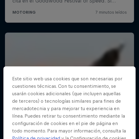
Este sitio web usa cookies que son necesarias por
cuestiones técnicas. Con tu consentimiento, se
usarán cookies adicionales (que incluyen aquellas
de terceros) o tecnologías similares para fines de
mercadotecnia y para mejorar tu experiencia en
línea. Puedes retirar tu consentimiento mediante la
configuración de cookies en el pie de página en
todo momento. Para mayor información, consulta la
Política de privacidad
y la Configuración de cookies