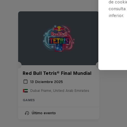
de cooki
consulta
inferior.
Red Bull Tetris® Final Mundial
13 Diciembre 2025
Dubai Frame, United Arab Emirates
GAMES
Último evento