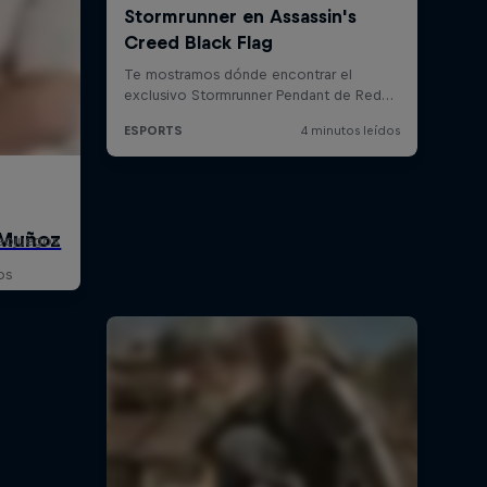
deojuegos
os