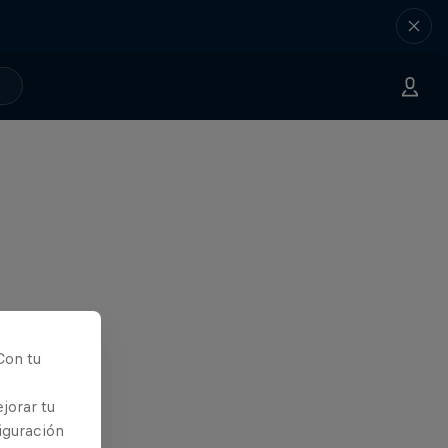
Con tu
jorar tu
iguración