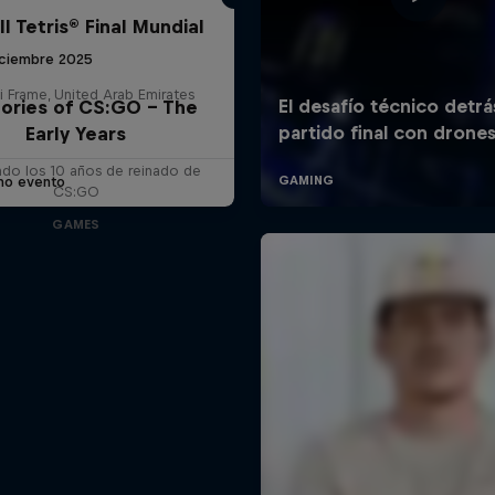
l Tetris® Final Mundial
iciembre 2025
i Frame, United Arab Emirates
ries of CS:GO – The
Early Years
ndo los 10 años de reinado de
imo evento
CS:GO
GAMES