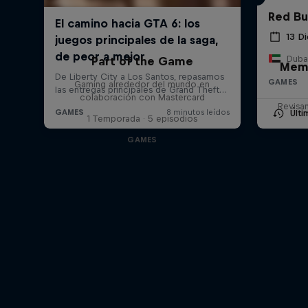
Red Bul
13 D
Duba
Part of the Game
Memo
GAMES
Gaming alrededor del mundo en
colaboración con Mastercard
Revisa
Últ
1 Temporada · 5 episodios
GAMES