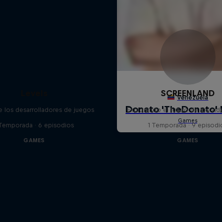
Levels
SCREENLAND
de los desarrolladores de juegos
Explorando el futuro de los vi
 Temporada · 6 episodios
1 Temporada · 9 episodi
GAMES
GAMES