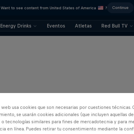
Continue
Want to see content from United States of America
?
Energy Drinks
Eventos
Atletas
Red Bull TV
o web usa cookies que son necesarias por cuestiones técnicas. 
iento, se usarán cookies adicionales (que incluyen aquellas de
 o tecnologías similares para fines de mercadotecnia y para me
ia en línea. Puedes retirar tu consentimiento mediante la conf