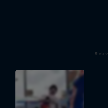
El arte 
1