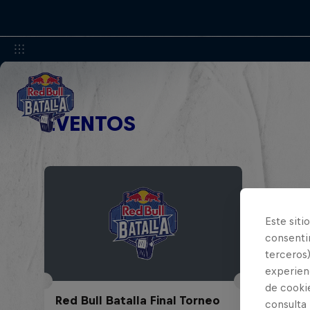
EVENTOS
Este siti
consentim
terceros)
experienc
de cooki
Red Bull Batalla Final Torneo
consulta