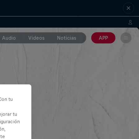
Audio
Videos
Noticias
APP
Con tu
jorar tu
iguración
ón,
rte