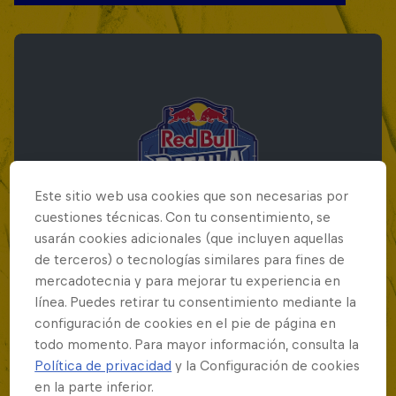
Este sitio web usa cookies que son necesarias por
cuestiones técnicas. Con tu consentimiento, se
usarán cookies adicionales (que incluyen aquellas
de terceros) o tecnologías similares para fines de
mercadotecnia y para mejorar tu experiencia en
línea. Puedes retirar tu consentimiento mediante la
Red Bull Batalla Final Torneo de Plazas
configuración de cookies en el pie de página en
2026
todo momento. Para mayor información, consulta la
Política de privacidad
y la Configuración de cookies
19 Septiembre 2026
en la parte inferior.