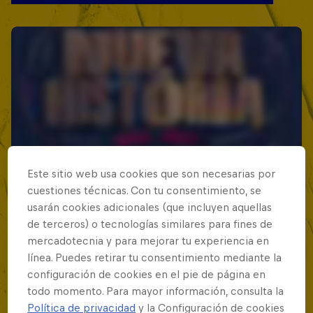
Este sitio web usa cookies que son necesarias por
cuestiones técnicas. Con tu consentimiento, se
usarán cookies adicionales (que incluyen aquellas
de terceros) o tecnologías similares para fines de
mercadotecnia y para mejorar tu experiencia en
línea. Puedes retirar tu consentimiento mediante la
configuración de cookies en el pie de página en
todo momento. Para mayor información, consulta la
Política de privacidad
y la Configuración de cookies