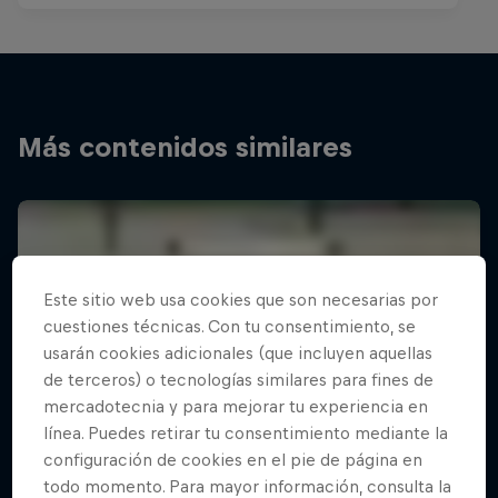
Más contenidos similares
Este sitio web usa cookies que son necesarias por
cuestiones técnicas. Con tu consentimiento, se
usarán cookies adicionales (que incluyen aquellas
de terceros) o tecnologías similares para fines de
mercadotecnia y para mejorar tu experiencia en
línea. Puedes retirar tu consentimiento mediante la
configuración de cookies en el pie de página en
todo momento. Para mayor información, consulta la