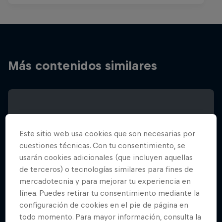
Más contenidos similares
Este sitio web usa cookies que son necesarias por
cuestiones técnicas. Con tu consentimiento, se
usarán cookies adicionales (que incluyen aquellas
de terceros) o tecnologías similares para fines de
mercadotecnia y para mejorar tu experiencia en
línea. Puedes retirar tu consentimiento mediante la
configuración de cookies en el pie de página en
todo momento. Para mayor información, consulta la