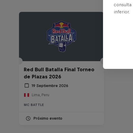
consulta
inferior.
Red Bull Batalla Final Torneo
de Plazas 2026
19 Septiembre 2026
Lima, Peru
MC BATTLE
Próximo evento