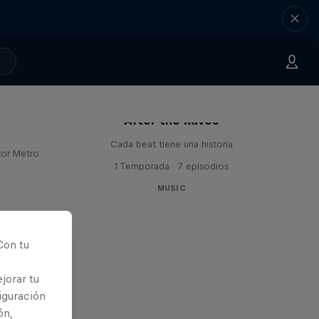
 con
After the Raves
Cada beat tiene una historia
tor Metro
1 Temporada · 7 episodios
MUSIC
Con tu
jorar tu
iguración
ón,