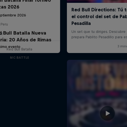
zas 2026
eptiembre 2026
 Peru
d Bull Batalla Nueva
LE
ria: 20 Años de Rimas
ximo evento
Red Bull Batalla
MC BATTLE