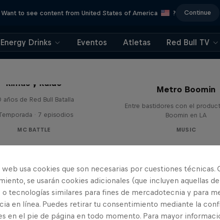
Continue
Want to see content from United States of America
?
Energy Drinks
Eventos
Atletas
Red Bull TV
Red Bull Symphonic
Rimas y Ruido
Metro Boomin
 años de Red Bull Batalla
Entre bastidores con el produc
 Temporada · 7 episodios
Boomin en LA
MC BATTLE
MUSIC
o web usa cookies que son necesarias por cuestiones técnicas. 
iento, se usarán cookies adicionales (que incluyen aquellas de
 o tecnologías similares para fines de mercadotecnia y para me
ia en línea. Puedes retirar tu consentimiento mediante la conf
es en el pie de página en todo momento. Para mayor informaci