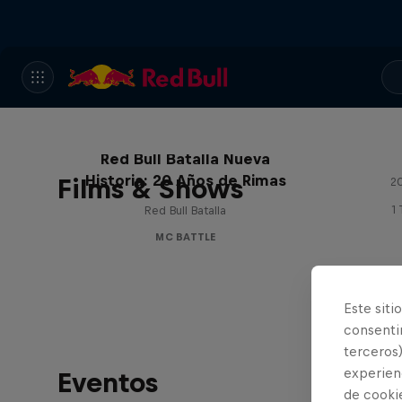
Red Bull Batalla Nueva
Historia: 20 Años de Rimas
Films & Shows
20
1
Red Bull Batalla
MC BATTLE
Este siti
consentim
terceros)
experienc
Eventos
de cooki