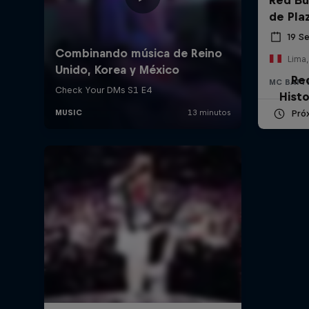
de Pla
19 S
Lima,
Re
MC BATT
Histo
Pró