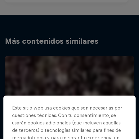
Más contenidos similares
Este sitio web usa cookies que son necesarias por
cuestiones técnicas. Con tu consentimiento, se
usarán cookies adicionales (que incluyen aquellas
de terceros) o tecnologías similares para fines de
mercadotecnia y para mejorar tu experiencia en