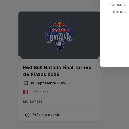
consulta
inferior.
Red Bull Batalla Final Torneo
de Plazas 2026
19 Septiembre 2026
Lima, Peru
MC BATTLE
Próximo evento