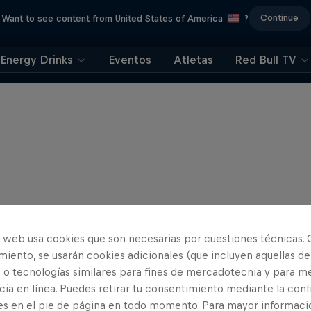
Continue
Want to see content from United States of America
?
Energy Drinks
Eventos
Atletas
Red Bull TV
o web usa cookies que son necesarias por cuestiones técnicas. 
iento, se usarán cookies adicionales (que incluyen aquellas de
 o tecnologías similares para fines de mercadotecnia y para me
ia en línea. Puedes retirar tu consentimiento mediante la conf
es en el pie de página en todo momento. Para mayor informaci