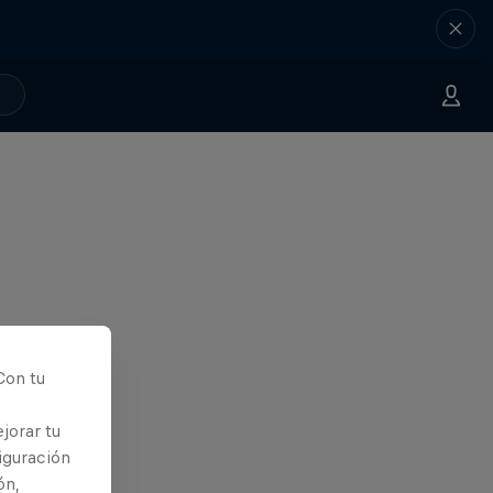
Con tu
jorar tu
iguración
ón,