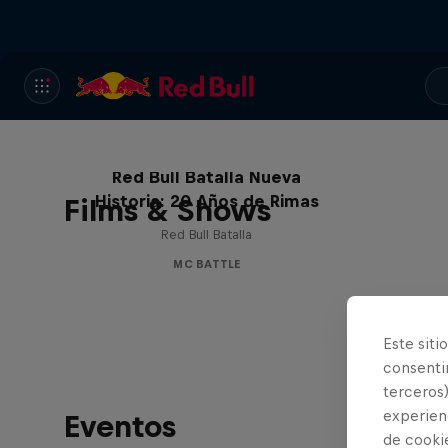
Red Bull Batalla Nueva
Historia: 20 Años de Rimas
Films & Shows
Red Bull Batalla
MC BATTLE
Este siti
consentim
terceros)
experienc
Eventos
de cooki