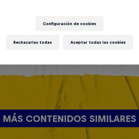
ina 2026
Colombia 2026
tubre 2026
17 Octubre 2026
s Aires, Argentina
Bogotá, Colombia
Configuración de cookies
LE
MC BATTLE
Rechazarlas todas
Aceptar todas las cookies
ets a la venta
Próximo evento
MÁS CONTENIDOS SIMILARES