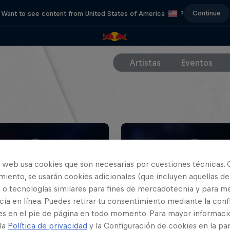
Continue
Want to see content from United States of America
?
Artistas
Eventos
o web usa cookies que son necesarias por cuestiones técnicas. 
iento, se usarán cookies adicionales (que incluyen aquellas de
 o tecnologías similares para fines de mercadotecnia y para me
ia en línea. Puedes retirar tu consentimiento mediante la conf
es en el pie de página en todo momento. Para mayor informaci
l Batalla Final Nacional
Red Bull Batalla Final N
 la
Política de privacidad
y la Configuración de cookies en la pa