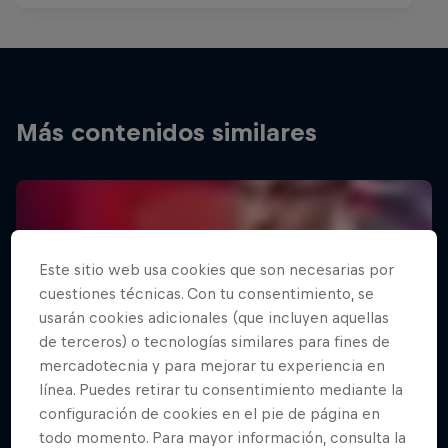
Más contenidos similares
Este sitio web usa cookies que son necesarias por
cuestiones técnicas. Con tu consentimiento, se
usarán cookies adicionales (que incluyen aquellas
de terceros) o tecnologías similares para fines de
mercadotecnia y para mejorar tu experiencia en
línea. Puedes retirar tu consentimiento mediante la
configuración de cookies en el pie de página en
todo momento. Para mayor información, consulta la