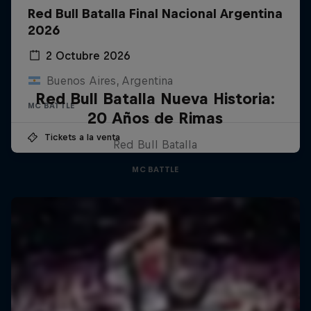
Red Bull Batalla Final Nacional Argentina
2026
2 Octubre 2026
Buenos Aires, Argentina
Red Bull Batalla Nueva Historia:
MC BATTLE
20 Años de Rimas
Tickets a la venta
Red Bull Batalla
MC BATTLE