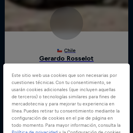
Este sitio web usa cookies que son necesarias por
cuestiones técnicas. Con tu consentimiento, se
usarán cookies adicionales (que incluyen aquellas
de terceros) o tecnologías similares para fines de
mercadotecnia y para mejorar tu experiencia en
línea. Puedes retirar tu consentimiento mediante la
configuración de cookies en el pie de página en
todo momento. Para mayor información, consulta la
Política de privacidad
y la Configuración de cookies