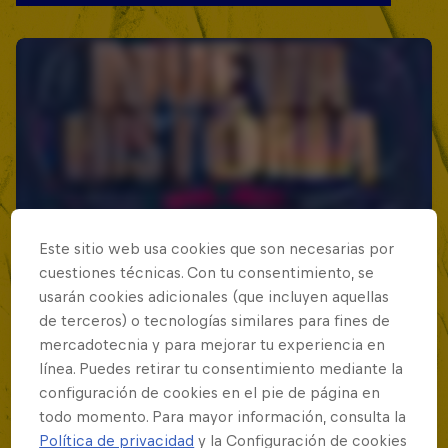
Este sitio web usa cookies que son necesarias por
cuestiones técnicas. Con tu consentimiento, se
usarán cookies adicionales (que incluyen aquellas
de terceros) o tecnologías similares para fines de
mercadotecnia y para mejorar tu experiencia en
línea. Puedes retirar tu consentimiento mediante la
configuración de cookies en el pie de página en
todo momento. Para mayor información, consulta la
Política de privacidad
y la Configuración de cookies