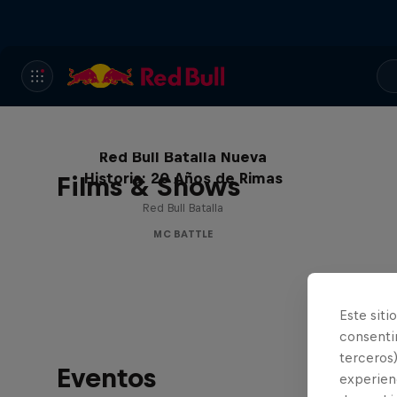
Red Bull Batalla Nueva
Historia: 20 Años de Rimas
Films & Shows
Red Bull Batalla
MC BATTLE
Este siti
consentim
terceros)
Eventos
experienc