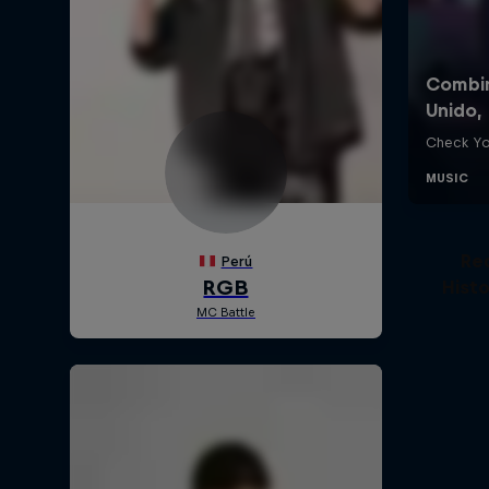
Re
Histo