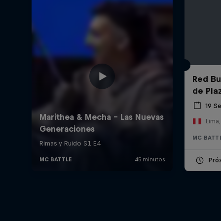
Red Bul
de Pla
19 S
Lima,
MC BATT
Pró