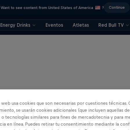
Continue
Want to see content from United States of America
?
Energy Drinks
Eventos
Atletas
Red Bull TV
o web usa cookies que son necesarias por cuestiones técnicas. 
iento, se usarán cookies adicionales (que incluyen aquellas de
 o tecnologías similares para fines de mercadotecnia y para me
ia en línea. Puedes retirar tu consentimiento mediante la conf