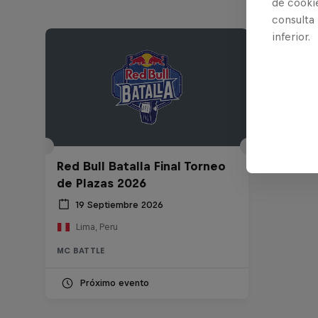
de cooki
consulta
inferior.
Red Bull Batalla Final Torneo
de Plazas 2026
19 Septiembre 2026
Lima, Peru
MC BATTLE
Próximo evento