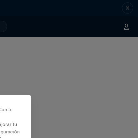
Con tu
jorar tu
iguración