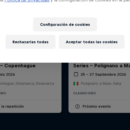
Configuración de cookies
Rechazarlas todas
Aceptar todas las cookies
l Cliff Diving World
Red Bull Cliff Diving Wo
 - Copenhague
Series - Polignano a M
unio 2026
25 – 27 Septiembre 2026
nhague, Dinamarca, Dinamarca
Polignano a Mare, Italia
SMO
CLAVADISMO
 la repetición
Próximo evento