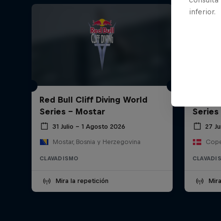
inferior.
Red Bull Cliff Diving World
Red Bul
Series - Mostar
Series
31 Julio – 1 Agosto 2026
27 J
Mostar, Bosnia y Herzegovina
Cope
CLAVADISMO
CLAVADI
Mira la repetición
Mira