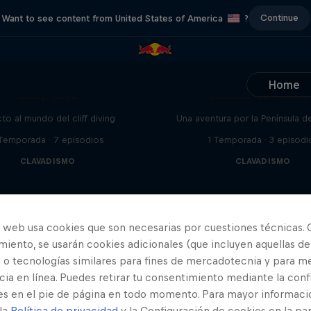
Continue
Want to see content from United States of America
?
Home
Deep Dive
La Ruta de Xibal
cto al mundo del cliff diving
Una aventura por la Península d
 Temporada · 7 episodios
1 Temporada · 3 episodi
CLAVADISMO
CLAVADISMO
o web usa cookies que son necesarias por cuestiones técnicas. 
iento, se usarán cookies adicionales (que incluyen aquellas de
 o tecnologías similares para fines de mercadotecnia y para me
ia en línea. Puedes retirar tu consentimiento mediante la conf
es en el pie de página en todo momento. Para mayor informaci
 la
Política de privacidad
y la Configuración de cookies en la pa