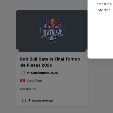
consulta
inferior.
Red Bull Batalla Final Torneo
de Plazas 2026
19 Septiembre 2026
Lima, Peru
MC BATTLE
Próximo evento