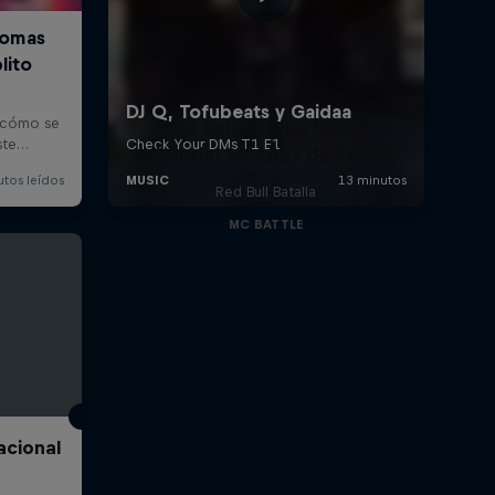
Red Bull Batalla Nueva
Historia: 20 Años de Rimas
Red Bull Batalla
MC BATTLE
acional