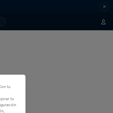
Con tu
jorar tu
iguración
ón,