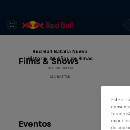
Red Bull Batalla Nueva
Historia: 20 Años de Rimas
Films & Shows
Red Bull Batalla
MC BATTLE
Este siti
consentim
terceros)
experienc
Eventos
de cooki