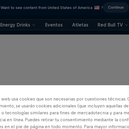
Continue
Want to see content from United States of America
?
Energy Drinks
Eventos
Atletas
Red Bull TV
o web usa cookies que son necesarias por cuestiones técnicas. 
iento, se usarán cookies adicionales (que incluyen aquellas de
 o tecnologías similares para fines de mercadotecnia y para me
ia en línea. Puedes retirar tu consentimiento mediante la conf
es en el pie de página en todo momento. Para mayor informaci