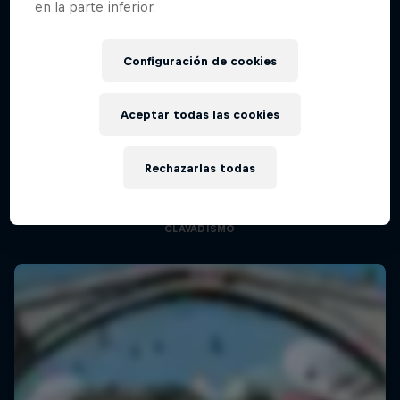
en la parte inferior.
Configuración de cookies
Aceptar todas las cookies
444 Days
Rechazarlas todas
El regreso al Red Bull Cliff Diving World Series
CLAVADISMO