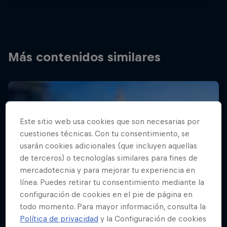
Más contenidos similares
Este sitio web usa cookies que son necesarias por
cuestiones técnicas. Con tu consentimiento, se
usarán cookies adicionales (que incluyen aquellas
de terceros) o tecnologías similares para fines de
mercadotecnia y para mejorar tu experiencia en
línea. Puedes retirar tu consentimiento mediante la
configuración de cookies en el pie de página en
todo momento. Para mayor información, consulta la
Política de privacidad
y la Configuración de cookies