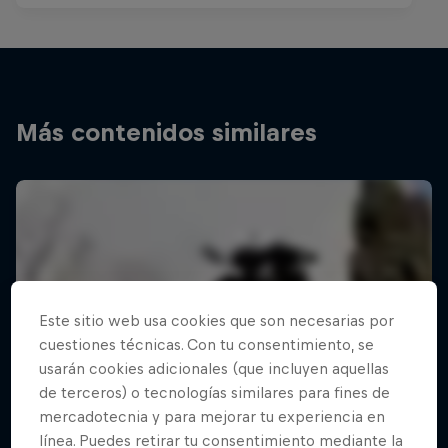
Más contenidos similares
Este sitio web usa cookies que son necesarias por
cuestiones técnicas. Con tu consentimiento, se
usarán cookies adicionales (que incluyen aquellas
de terceros) o tecnologías similares para fines de
mercadotecnia y para mejorar tu experiencia en
línea. Puedes retirar tu consentimiento mediante la