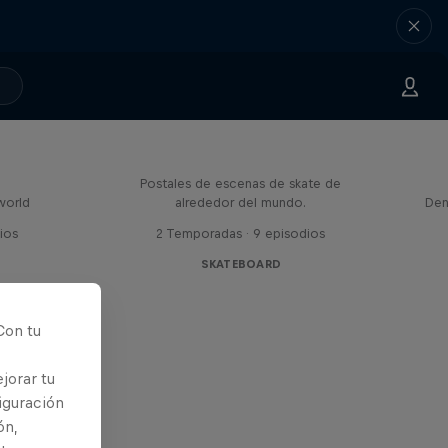
Greetings From
Postales de escenas de skate de
world
alrededor del mundo.
Den
ios
2 Temporadas · 9 episodios
SKATEBOARD
Con tu
jorar tu
iguración
ón,