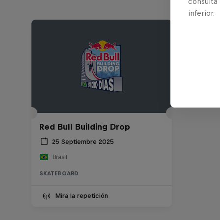
consulta
inferior.
Red Bull Building Drop
25 Septiembre 2025
Brasil
SKATEBOARD
Mira la repetición