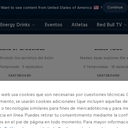
Continue
Want to see content from United States of America
?
Energy Drinks
Eventos
Atletas
Red Bull TV
sions of Greatness
Skate Tales
ficando los secretos del éxito
Madars Apse explores the 
 Temporada · 3 episodios
3 Temporadas · 18 episod
SKATEBOARD
SKATEBOARD
o web usa cookies que son necesarias por cuestiones técnicas. 
iento, se usarán cookies adicionales (que incluyen aquellas de
 o tecnologías similares para fines de mercadotecnia y para me
ia en línea. Puedes retirar tu consentimiento mediante la conf
es en el pie de página en todo momento. Para mayor informaci