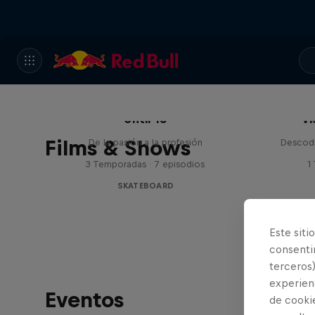
Until 18
Vi
Films & Shows
De la pasión a la profesión
Descodi
3 Temporadas · 7 episodios
1
SKATEBOARD
Este siti
consentim
terceros)
experienc
Eventos
de cooki