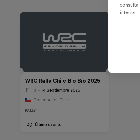
consulta
inferior.
WRC Rally Chile Bio Bío 2025
11 – 14 Septiembre 2025
Concepción, Chile
RALLY
Último evento