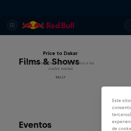
Price to Dakar
Films & Shows
El viaje de Toby Price de las dos a las
cuatro ruedas
RALLY
Este siti
consentim
terceros)
experienc
Eventos
de cooki