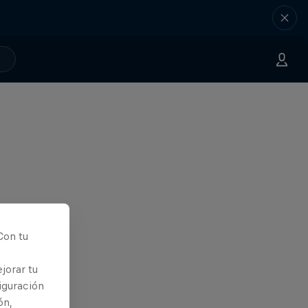
Con tu
jorar tu
iguración
ón,