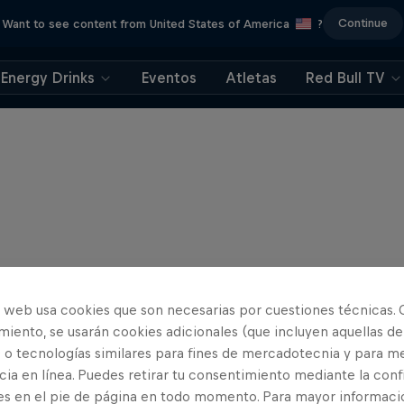
Continue
Want to see content from United States of America
?
Energy Drinks
Eventos
Atletas
Red Bull TV
o web usa cookies que son necesarias por cuestiones técnicas. 
iento, se usarán cookies adicionales (que incluyen aquellas de
 o tecnologías similares para fines de mercadotecnia y para me
ia en línea. Puedes retirar tu consentimiento mediante la conf
es en el pie de página en todo momento. Para mayor informaci