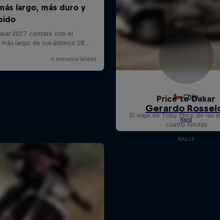
Price to Dakar
El viaje de Toby Price de las d
cuatro ruedas
RALLY