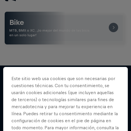
Bike
MTB, BMX o XC…¡lo mejor del mundo de las bicis
en un solo lugar!
Este sitio web usa cookies que son necesarias por
cuestiones técnicas. Con tu consentimiento, se
Más contenidos similares
usarán cookies adicionales (que incluyen aquellas
de terceros) o tecnologías similares para fines de
mercadotecnia y para mejorar tu experiencia en
línea. Puedes retirar tu consentimiento mediante la
configuración de cookies en el pie de página en
todo momento. Para mayor información, consulta la