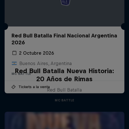
Red Bull Batalla Final Nacional Argentina
2026
2 Octubre 2026
Buenos Aires, Argentina
Red Bull Batalla Nueva Historia:
MC BATTLE
20 Años de Rimas
Tickets a la venta
Red Bull Batalla
MC BATTLE