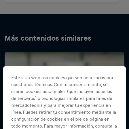
Más contenidos similares
Este sitio web usa cookies que son necesarias por
cuestiones técnicas. Con tu consentimiento, se
usarán cookies adicionales (que incluyen aquellas
de terceros) o tecnologías similares para fines de
mercadotecnia y para mejorar tu experiencia en
línea. Puedes retirar tu consentimiento mediante la
configuración de cookies en el pie de página en
todo momento. Para mayor información, consulta la