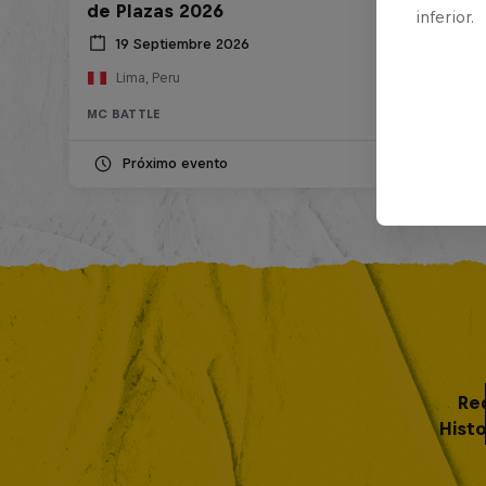
de Plazas 2026
inferior.
19 Septiembre 2026
Lima, Peru
MC BATTLE
Próximo evento
Re
Histo