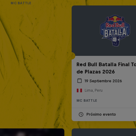
MC BATTLE
Red Bull Batalla Final 
de Plazas 2026
19 Septiembre 2026
Lima, Peru
MC BATTLE
Próximo evento