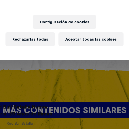
Configuración de cookies
Rechazarlas todas
Aceptar todas las cookies
d Bull Batalla Nueva
MÁS CONTENIDOS SIMILARES
ria: 20 Años de Rimas
Red Bull Batalla