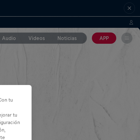
Audio
Videos
Noticias
APP
Con tu
jorar tu
iguración
ón,
rte