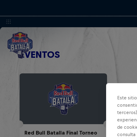
EVENTOS
Este siti
consentim
terceros)
experienc
de cooki
Red Bull Batalla Final Torneo
consulta