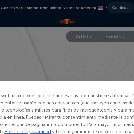
Continue
Want to see content from United States of America
?
Artistas
Eventos
o web usa cookies que son necesarias por cuestiones técnicas. 
iento, se usarán cookies adicionales (que incluyen aquellas de
 o tecnologías similares para fines de mercadotecnia y para me
ia en línea. Puedes retirar tu consentimiento mediante la conf
es en el pie de página en todo momento. Para mayor informaci
 la
Política de privacidad
y la Configuración de cookies en la pa