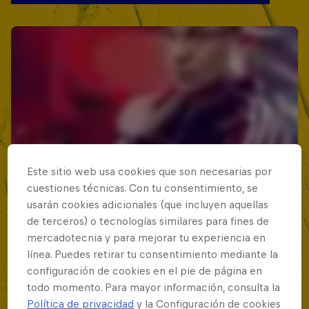
Este sitio web usa cookies que son necesarias por
cuestiones técnicas. Con tu consentimiento, se
usarán cookies adicionales (que incluyen aquellas
de terceros) o tecnologías similares para fines de
mercadotecnia y para mejorar tu experiencia en
línea. Puedes retirar tu consentimiento mediante la
configuración de cookies en el pie de página en
todo momento. Para mayor información, consulta la
Política de privacidad
y la Configuración de cookies