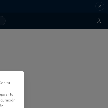
Con tu
jorar tu
iguración
ón,