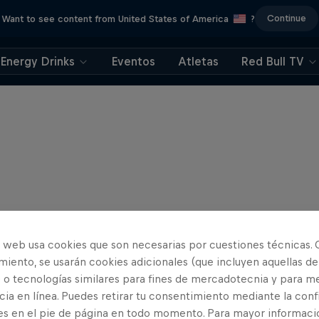
Continue
Want to see content from United States of America
?
Energy Drinks
Eventos
Atletas
Red Bull TV
o web usa cookies que son necesarias por cuestiones técnicas. 
iento, se usarán cookies adicionales (que incluyen aquellas de
 o tecnologías similares para fines de mercadotecnia y para me
ia en línea. Puedes retirar tu consentimiento mediante la conf
es en el pie de página en todo momento. Para mayor informaci