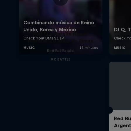
Red Bull Batalla Nueva
Historia: 20 Años de Rimas
Red Bull Batalla
MC BATTLE
Red Bul
Argent