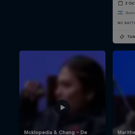
2 Oc
Bueno
MC BATT
Tick