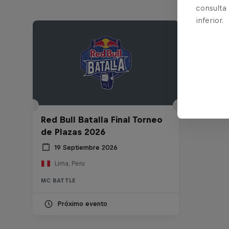
consulta
inferior.
Red Bull Batalla Final Torneo
de Plazas 2026
19 Septiembre 2026
Lima, Peru
MC BATTLE
Próximo evento