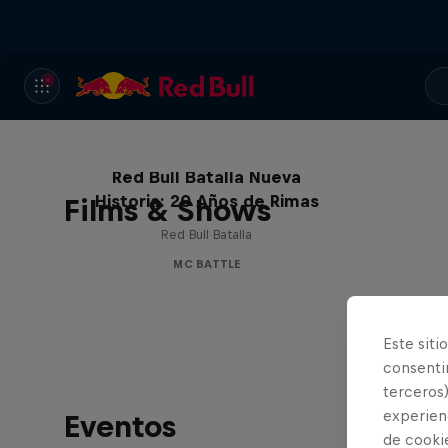
Red Bull Batalla Nueva
Historia: 20 Años de Rimas
Films & Shows
Red Bull Batalla
MC BATTLE
Este siti
consentim
terceros)
experienc
Eventos
de cooki