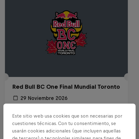
Red Bull BC One Final Mundial Toronto
29 Noviembre 2026
Toronto, Canada
Este sitio web usa cookies que son necesarias por
BREAKING
cuestiones técnicas. Con tu consentimiento, se
usarán cookies adicionales (que incluyen aquellas
Tickets a la venta
de terceros) o tecnologías similares para fines de