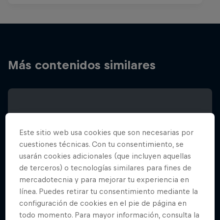
Más contenidos similares
Este sitio web usa cookies que son necesarias por
cuestiones técnicas. Con tu consentimiento, se
usarán cookies adicionales (que incluyen aquellas
de terceros) o tecnologías similares para fines de
mercadotecnia y para mejorar tu experiencia en
línea. Puedes retirar tu consentimiento mediante la
configuración de cookies en el pie de página en
todo momento. Para mayor información, consulta la