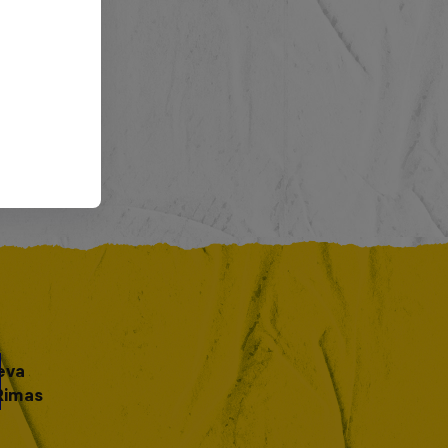
eva
Rimas