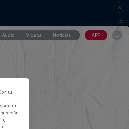
Audio
Videos
Noticias
APP
Con tu
jorar tu
iguración
ón,
rte