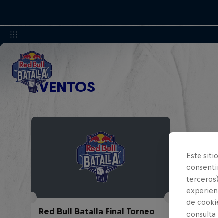
EVENTOS
Este siti
consentim
terceros)
experienc
de cooki
Red Bull Batalla Final Torneo
consulta