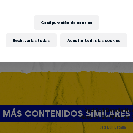
Configuración de cookies
Rechazarlas todas
Aceptar todas las cookies
Red Bull Batalla Nu
MÁS CONTENIDOS SIMILARES
Historia: 20 Años de 
Red Bull Batalla