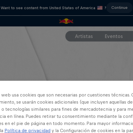
Continue
Want to see content from United States of America
?
Artistas
Eventos
o web usa cookies que son necesarias por cuestiones técnicas. 
iento, se usarán cookies adicionales (que incluyen aquellas de
 o tecnologías similares para fines de mercadotecnia y para me
ia en línea. Puedes retirar tu consentimiento mediante la conf
es en el pie de página en todo momento. Para mayor informaci
 la
Política de privacidad
y la Configuración de cookies en la pa