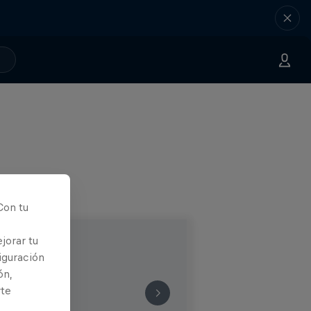
Con tu
jorar tu
iguración
ón,
rte