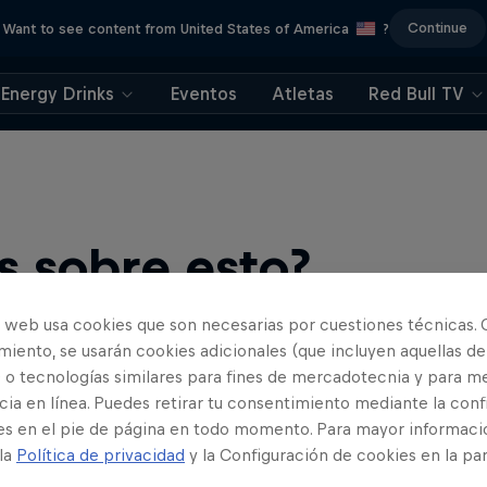
Continue
Want to see content from United States of America
?
Energy Drinks
Eventos
Atletas
Red Bull TV
s sobre esto?
o web usa cookies que son necesarias por cuestiones técnicas. 
iento, se usarán cookies adicionales (que incluyen aquellas de
 o tecnologías similares para fines de mercadotecnia y para me
ia en línea. Puedes retirar tu consentimiento mediante la conf
es en el pie de página en todo momento. Para mayor informaci
 la
Política de privacidad
y la Configuración de cookies en la pa
s bicis en un solo lugar!