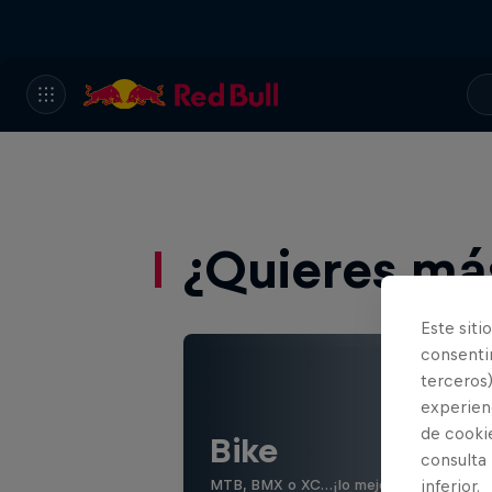
¿Quieres má
Este siti
consentim
terceros)
experienc
de cooki
Bike
consulta
MTB, BMX o XC…¡lo mejor del mundo de la
inferior.