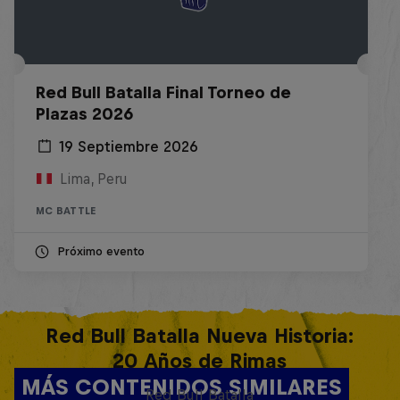
Red Bull Batalla Final Torneo de
Plazas 2026
19 Septiembre 2026
Lima, Peru
MC BATTLE
Próximo evento
Red Bull Batalla Nueva Historia:
20 Años de Rimas
MÁS CONTENIDOS SIMILARES
Red Bull Batalla