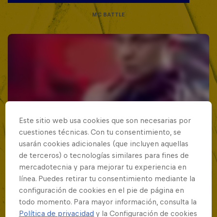
MC BATTLE
Este sitio web usa cookies que son necesarias por
cuestiones técnicas. Con tu consentimiento, se
usarán cookies adicionales (que incluyen aquellas
de terceros) o tecnologías similares para fines de
mercadotecnia y para mejorar tu experiencia en
línea. Puedes retirar tu consentimiento mediante la
configuración de cookies en el pie de página en
todo momento. Para mayor información, consulta la
Política de privacidad
y la Configuración de cookies