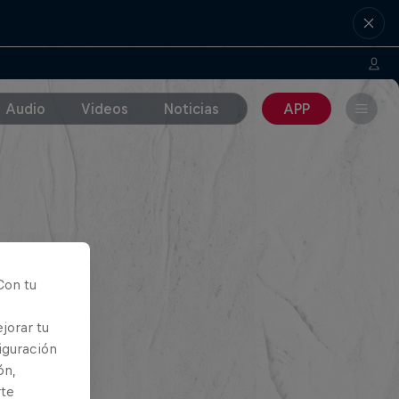
Audio
Videos
Noticias
APP
Con tu
jorar tu
iguración
ón,
rte