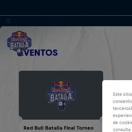
EVENTOS
Este siti
consentim
terceros)
experienc
de cooki
Red Bull Batalla Final Torneo
consulta