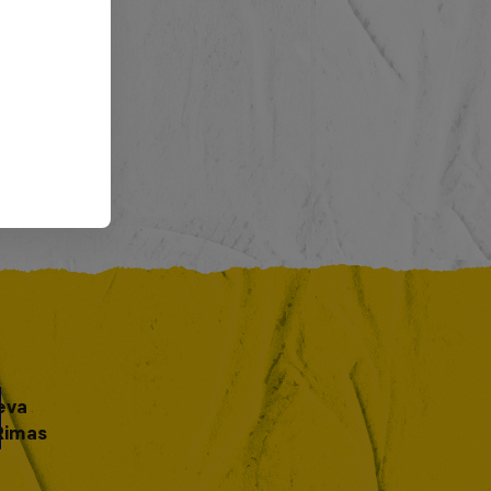
eva
Rimas