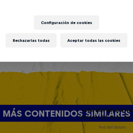
Configuración de cookies
Rechazarlas todas
Aceptar todas las cookies
Red Bull Batalla Nu
MÁS CONTENIDOS SIMILARES
Historia: 20 Años de 
Red Bull Batalla