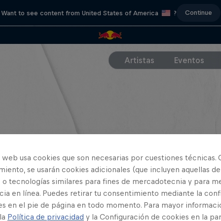
Continue
Want to see content from United States of America
?
Artistas
Eventos
o web usa cookies que son necesarias por cuestiones técnicas. 
iento, se usarán cookies adicionales (que incluyen aquellas de
 o tecnologías similares para fines de mercadotecnia y para me
ia en línea. Puedes retirar tu consentimiento mediante la conf
es en el pie de página en todo momento. Para mayor informaci
 la
Política de privacidad
y la Configuración de cookies en la pa