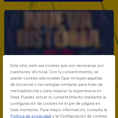
Este sitio web usa cookies que son necesarias por
cuestiones técnicas. Con tu consentimiento, se
usarán cookies adicionales (que incluyen aquellas
de terceros) o tecnologías similares para fines de
mercadotecnia y para mejorar tu experiencia en
línea. Puedes retirar tu consentimiento mediante la
configuración de cookies en el pie de página en
todo momento. Para mayor información, consulta la
Política de privacidad
y la Configuración de cookies