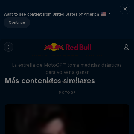
Want to see content from United States of America
?
Continue
Marc Márquez – All In
La estrella de MotoGP™ toma medidas drásticas
para volver a ganar
Más contenidos similares
1 Temporada · 5 episodios
MOTOGP