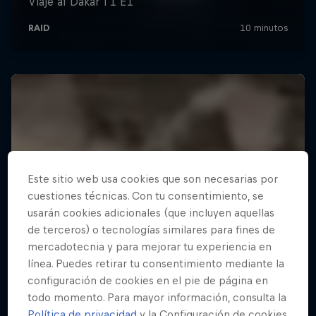
Este sitio web usa cookies que son necesarias por
cuestiones técnicas. Con tu consentimiento, se
usarán cookies adicionales (que incluyen aquellas
de terceros) o tecnologías similares para fines de
mercadotecnia y para mejorar tu experiencia en
línea. Puedes retirar tu consentimiento mediante la
configuración de cookies en el pie de página en
todo momento. Para mayor información, consulta la
Política de privacidad
y la Configuración de cookies