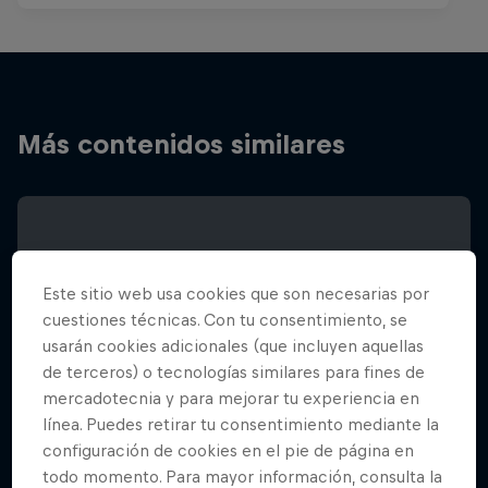
Más contenidos similares
Este sitio web usa cookies que son necesarias por
cuestiones técnicas. Con tu consentimiento, se
usarán cookies adicionales (que incluyen aquellas
de terceros) o tecnologías similares para fines de
mercadotecnia y para mejorar tu experiencia en
línea. Puedes retirar tu consentimiento mediante la
configuración de cookies en el pie de página en
todo momento. Para mayor información, consulta la