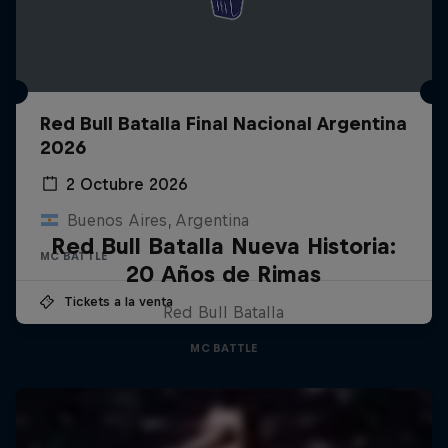
Red Bull Batalla Final Nacional Argentina
2026
2 Octubre 2026
Buenos Aires, Argentina
Red Bull Batalla Nueva Historia:
MC BATTLE
20 Años de Rimas
Tickets a la venta
Red Bull Batalla
MC BATTLE