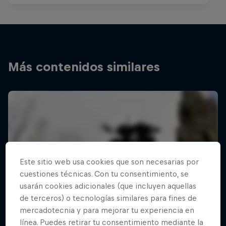
Más contenidos similares
Este sitio web usa cookies que son necesarias por
cuestiones técnicas. Con tu consentimiento, se
usarán cookies adicionales (que incluyen aquellas
de terceros) o tecnologías similares para fines de
mercadotecnia y para mejorar tu experiencia en
línea. Puedes retirar tu consentimiento mediante la