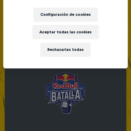
Red Bull Batalla Nueva Historia:
Configuración de cookies
20 Años de Rimas
Red Bull Batalla
Aceptar todas las cookies
MC BATTLE
Rechazarlas todas